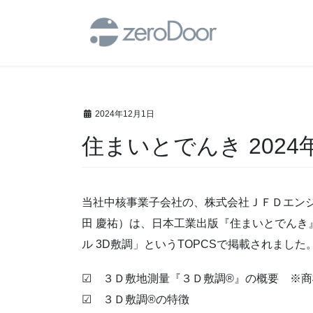
コ
ナ
ン
ビ
テ
ゲ
ン
ー
ツ
シ
へ
ョ
ス
ン
2024年12月1日
キ
に
住まいとでんき 202
ッ
移
プ
動
当社中核事業子会社の、株式会社ＪＦＤエンジ
田 慶祐）は、日本工業出版『住まいとでんき』
ル 3D敷調」というTOPCSで掲載されました
☑ ３Ｄ敷地測量『３Ｄ敷調®』の概要 ※商
☑ ３Ｄ敷調®の特徴