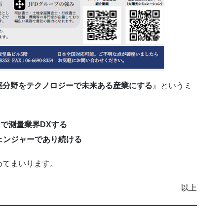
築分野をテクノロジーで未来ある産業にする
』というミ
スで測量業界DXする
ェンジャーであり続ける
めてまいります。
以上